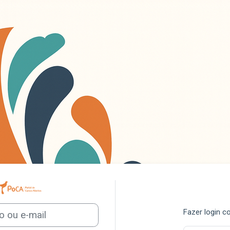
Acesso a PoCA - UFSCar
ar nova conta
e-mail
Fazer login 