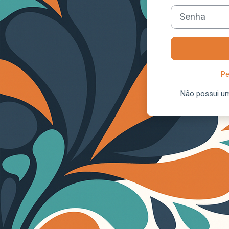
Senha
Pe
Não possui u