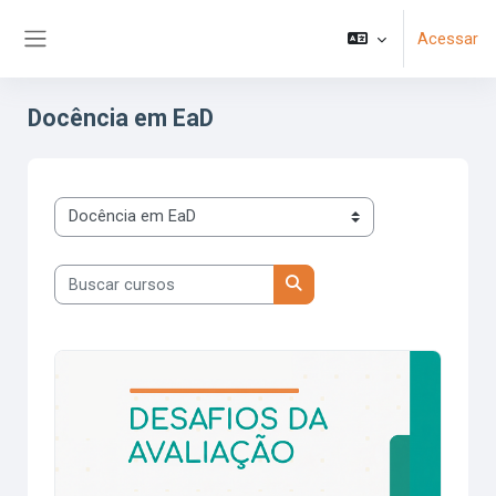
Ir para o conteúdo principal
Acessar
Painel lateral
Docência em EaD
Categorias de Cursos
Buscar cursos
Buscar cursos
Docência em EaD: Desafios da avaliação