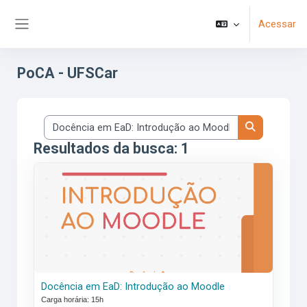
Ir para o conteúdo principal
Acessar
Painel lateral
PoCA - UFSCar
Buscar cursos
Buscar curs
Resultados da busca: 1
<span class="highlight">Docência</span> <span class="hig
Docência
em
EaD:
Introdução
ao
Moodle
Carga horária: 15h