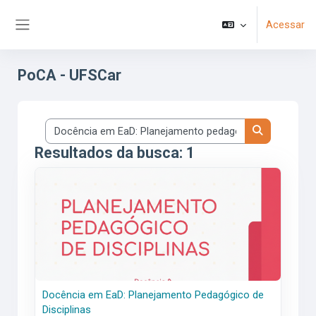
Ir para o conteúdo principal
Acessar
Painel lateral
PoCA - UFSCar
Buscar cursos
Buscar curs
Resultados da busca: 1
<span class="highlight">Docência</span> <span class="hig
Docência
em
EaD:
Planejamento
Pedagógico
de
Disciplinas