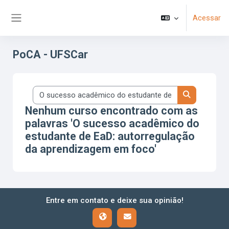
Ir para o conteúdo principal
Acessar
Painel lateral
PoCA - UFSCar
Buscar cursos
Buscar curs
Nenhum curso encontrado com as
palavras 'O sucesso acadêmico do
estudante de EaD: autorregulação
da aprendizagem em foco'
Entre em contato e deixe sua opinião!