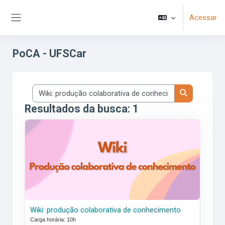
Ir para o conteúdo principal
Acessar
Painel lateral
PoCA - UFSCar
Buscar cursos
Buscar curs
Resultados da busca: 1
<span class="highlight">Wiki:</span> <span class="highli
Wiki:
produção
colaborativa
de
conhecimento
Carga horária: 10h