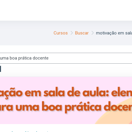
Cursos
Buscar
motivação em sala
1
pan class="highlight">em</span> <span class="highlight">sala</spa