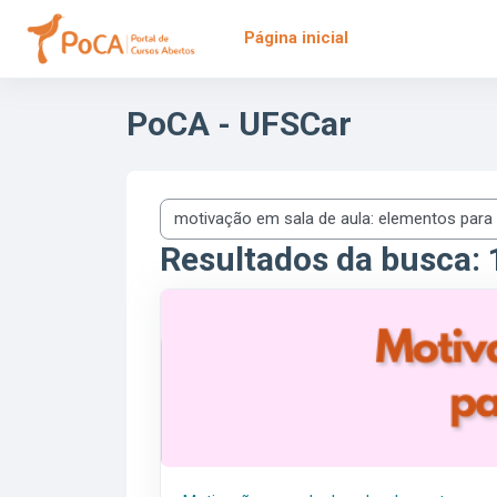
Ir para o conteúdo principal
Página inicial
PoCA - UFSCar
Buscar cursos
Resultados da busca: 
<span class="highlight">Motivação</span> <s