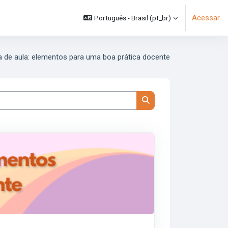
Acessar
Português - Brasil ‎(pt_br)‎
 de aula: elementos para uma boa prática docente
Buscar cursos
n> <span class="highlight">de</span> <span class="highlight">aula