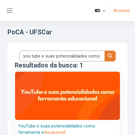
Ir para o conteúdo principal
Acessar
Painel lateral
PoCA - UFSCar
Buscar cursos
Buscar curs
Resultados da busca: 1
<span class="highlight">You</span><span class="highlight
You
Tube
e
suas
potencialidades
como
ferramenta
e
ducacional