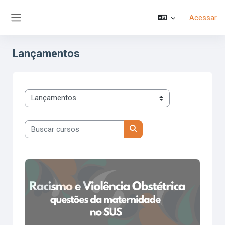
Ir para o conteúdo principal
Acessar
Painel lateral
Lançamentos
Categorias de Cursos
Buscar cursos
Buscar cursos
Racismo e Violência Obstétrica: questões da maternidade 